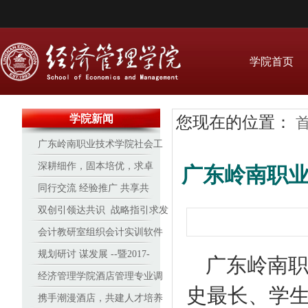
学院首页
学院新闻
您现在的位置：
广东岭南职业技术学院社会工
作协会受邀参与2017“牵手红丝
深耕细作，固本培优，求卓
广东岭南职业
带”广州青少年预防艾滋病行动
越 ——经管16-17学年办学见
同行交流 经验推广 共享共
实务技能培训
成效
进 天津职业大学来我院研讨交
双创引领达共识 战略指引求发
流
展
会计教研室组织会计实训软件
培训
规划研讨 谋发展 --暨2017-
广东岭南
2018学年经济管理学院专业建
经济管理学院酒店管理专业调
史最长、学
设与发展研讨会
酒、咖啡赛事再创新高
携手潮漫酒店，共建人才培养