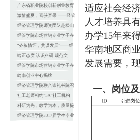
基地
广东省职业院校创新创业教育
适应社会经
师资能力提升班在广东岭南职
激情盛夏，喜获赛果 ——经管
人才培养具
业技术学院顺利开班
学子在全国人力资源管理技能
经济管理学院师资团队赴松山
办学
15
年来
大赛南部赛区中勇夺特等奖
职业技术学院进行基于美国学
经管学院市场营销专业学子在
历资格框架(DQP)学分制改革
2017（新加坡）全球品牌策划
“齐叙情怀，共谋发展”——经
华南地区商业
培训
大赛中国地区选拔赛中折桂
济管理学院校友座谈会顺利召
端正态度 认识科研 规范文
发展需要，
开
本 高教授与青年教师谈学术论
经管学院市场营销专业学子在
文撰写 ——高职院校里的教科
2017（新加坡）全球品牌策划
岭南创业中心揭牌
研沙龙
大赛中国地区选拔赛中折桂
经济管理学院联合崇礼书院召
一、岗位及
开教师座谈会
社工老师相约“5A”社工机构
ID
引进岗
——走访专业深度实践课程合
科研为先，教学为本，质量提
作单位
升 ——高职院校里的教科研沙
经济管理学院2017届学生毕业
龙
设计答辩工作顺利进行