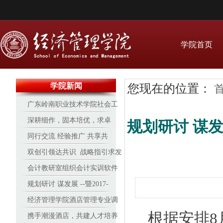
学院首页
学院新闻
您现在的位置：
广东岭南职业技术学院社会工
作协会受邀参与2017“牵手红丝
深耕细作，固本培优，求卓
规划研讨 谋发展
带”广州青少年预防艾滋病行动
越 ——经管16-17学年办学见
同行交流 经验推广 共享共
实务技能培训
成效
进 天津职业大学来我院研讨交
双创引领达共识 战略指引求发
流
展
会计教研室组织会计实训软件
培训
规划研讨 谋发展 --暨2017-
2018学年经济管理学院专业建
经济管理学院酒店管理专业调
根据安排8
设与发展研讨会
酒、咖啡赛事再创新高
携手潮漫酒店，共建人才培养