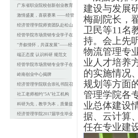
基地
广东省职业院校创新创业教育
建设与发展
师资能力提升班在广东岭南职
激情盛夏，喜获赛果 ——经管
梅副院长，
业技术学院顺利开班
学子在全国人力资源管理技能
经济管理学院师资团队赴松山
卫民等11
大赛南部赛区中勇夺特等奖
职业技术学院进行基于美国学
经管学院市场营销专业学子在
持。会上先
历资格框架(DQP)学分制改革
2017（新加坡）全球品牌策划
“齐叙情怀，共谋发展”——经
物流管理专
培训
大赛中国地区选拔赛中折桂
济管理学院校友座谈会顺利召
端正态度 认识科研 规范文
业人才培养
开
本 高教授与青年教师谈学术论
经管学院市场营销专业学子在
的实施情况
文撰写 ——高职院校里的教科
2017（新加坡）全球品牌策划
岭南创业中心揭牌
规划等方面
研沙龙
大赛中国地区选拔赛中折桂
经济管理学院联合崇礼书院召
管理学院各
开教师座谈会
社工老师相约“5A”社工机构
业总体建设
——走访专业深度实践课程合
科研为先，教学为本，质量提
据、云计算
作单位
升 ——高职院校里的教科研沙
经济管理学院2017届学生毕业
龙
设计答辩工作顺利进行
任在专业建