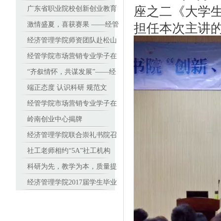
座之二《大学
基地
广东省职业院校创新创业教育
担任本次主讲
师资能力提升班在广东岭南职
激情盛夏，喜获赛果 ——经管
业技术学院顺利开班
学子在全国人力资源管理技能
经济管理学院师资团队赴松山
大赛南部赛区中勇夺特等奖
职业技术学院进行基于美国学
经管学院市场营销专业学子在
历资格框架(DQP)学分制改革
2017（新加坡）全球品牌策划
“齐叙情怀，共谋发展”——经
培训
大赛中国地区选拔赛中折桂
济管理学院校友座谈会顺利召
端正态度 认识科研 规范文
开
本 高教授与青年教师谈学术论
经管学院市场营销专业学子在
文撰写 ——高职院校里的教科
2017（新加坡）全球品牌策划
岭南创业中心揭牌
研沙龙
大赛中国地区选拔赛中折桂
经济管理学院联合崇礼书院召
开教师座谈会
社工老师相约“5A”社工机构
——走访专业深度实践课程合
科研为先，教学为本，质量提
作单位
升 ——高职院校里的教科研沙
经济管理学院2017届学生毕业
龙
设计答辩工作顺利进行