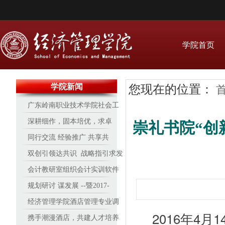
学院首页
学院新闻
您现在的位置：
广东岭南职业技术学院社会工
作协会受邀参与2017“牵手红丝
深耕细作，固本培优，求卓
崇礼书院“创
带”广州青少年预防艾滋病行动
越 ——经管16-17学年办学见
同行交流 经验推广 共享共
实务技能培训
成效
进 天津职业大学来我院研讨交
双创引领达共识 战略指引求发
流
展
会计教研室组织会计实训软件
培训
规划研讨 谋发展 --暨2017-
2018学年经济管理学院专业建
经济管理学院酒店管理专业调
2016年4
设与发展研讨会
酒、咖啡赛事再创新高
携手潮漫酒店，共建人才培养