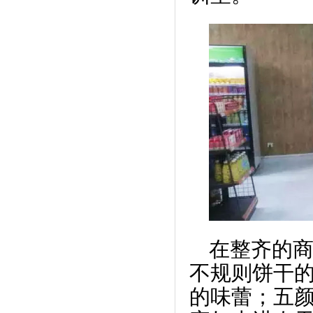
在整齐的
不规则饼干
的味蕾；五