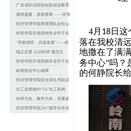
基地
广东省职业院校创新创业教育
师资能力提升班在广东岭南职
激情盛夏，喜获赛果 ——经管
业技术学院顺利开班
学子在全国人力资源管理技能
经济管理学院师资团队赴松山
4
月
日
这
18
大赛南部赛区中勇夺特等奖
职业技术学院进行基于美国学
经管学院市场营销专业学子在
落在我校清
历资格框架(DQP)学分制改革
2017（新加坡）全球品牌策划
“齐叙情怀，共谋发展”——经
地撒在了满
培训
大赛中国地区选拔赛中折桂
济管理学院校友座谈会顺利召
端正态度 认识科研 规范文
务中心”吗？
开
本 高教授与青年教师谈学术论
经管学院市场营销专业学子在
的何静院长给
文撰写 ——高职院校里的教科
2017（新加坡）全球品牌策划
岭南创业中心揭牌
研沙龙
大赛中国地区选拔赛中折桂
经济管理学院联合崇礼书院召
开教师座谈会
社工老师相约“5A”社工机构
——走访专业深度实践课程合
科研为先，教学为本，质量提
作单位
升 ——高职院校里的教科研沙
经济管理学院2017届学生毕业
龙
设计答辩工作顺利进行