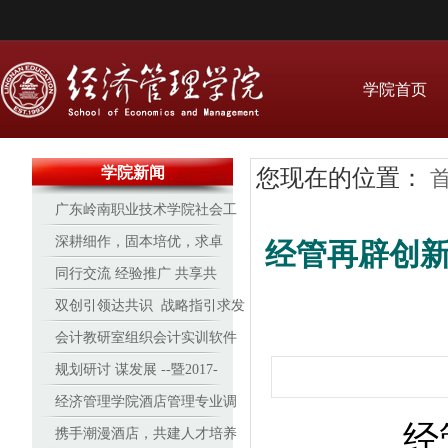
学院首页
学院新闻
您现在的位置：
广东岭南职业技术学院社会工
作协会受邀参与2017“牵手红丝
深耕细作，固本培优，求卓
经管再辟创
带”广州青少年预防艾滋病行动
越 ——经管16-17学年办学见
同行交流 经验推广 共享共
实务技能培训
成效
进 天津职业大学来我院研讨交
双创引领达共识 战略指引求发
流
展
会计教研室组织会计实训软件
培训
规划研讨 谋发展 --暨2017-
2018学年经济管理学院专业建
经济管理学院酒店管理专业调
经
设与发展研讨会
酒、咖啡赛事再创新高
携手潮漫酒店，共建人才培养