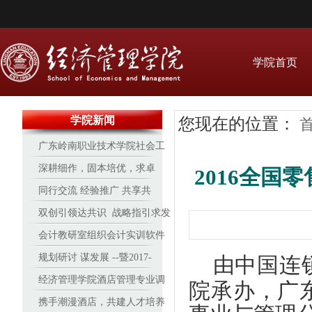
学院首页
学院新闻
您现在的位置：
广东岭南职业技术学院社会工
作协会受邀参与2017“牵手红丝
深耕细作，固本培优，求卓
2016全
带”广州青少年预防艾滋病行动
越 ——经管16-17学年办学见
同行交流 经验推广 共享共
实务技能培训
成效
进 天津职业大学来我院研讨交
双创引领达共识 战略指引求发
流
展
会计教研室组织会计实训软件
培训
规划研讨 谋发展 --暨2017-
由中国连
2018学年经济管理学院专业建
经济管理学院酒店管理专业调
院承办，广
设与发展研讨会
酒、咖啡赛事再创新高
携手潮漫酒店，共建人才培养