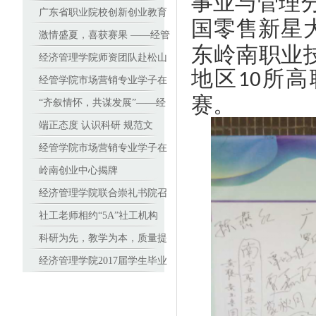
事业与管理
基地
广东省职业院校创新创业教育
国零售新星
师资能力提升班在广东岭南职
激情盛夏，喜获赛果 ——经管
东岭南职业
业技术学院顺利开班
学子在全国人力资源管理技能
经济管理学院师资团队赴松山
地区
所高
10
大赛南部赛区中勇夺特等奖
职业技术学院进行基于美国学
经管学院市场营销专业学子在
赛。
历资格框架(DQP)学分制改革
2017（新加坡）全球品牌策划
“齐叙情怀，共谋发展”——经
培训
大赛中国地区选拔赛中折桂
济管理学院校友座谈会顺利召
端正态度 认识科研 规范文
开
本 高教授与青年教师谈学术论
经管学院市场营销专业学子在
文撰写 ——高职院校里的教科
2017（新加坡）全球品牌策划
岭南创业中心揭牌
研沙龙
大赛中国地区选拔赛中折桂
经济管理学院联合崇礼书院召
开教师座谈会
社工老师相约“5A”社工机构
——走访专业深度实践课程合
科研为先，教学为本，质量提
作单位
升 ——高职院校里的教科研沙
经济管理学院2017届学生毕业
龙
设计答辩工作顺利进行