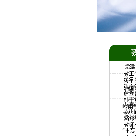
党建
教工
药学
极学
观看
治国
恭喜
建立
部书
恭喜
岭南
荣获岭
党员
20
教师
“不