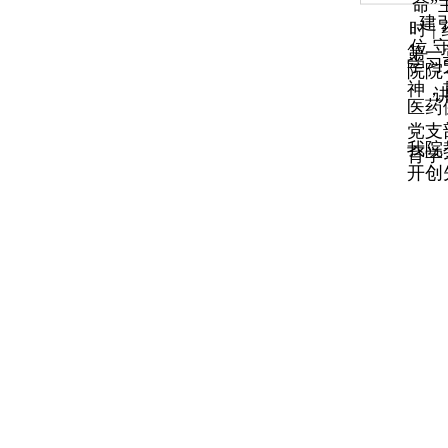
命”
建
时 
位 
第一
学习
院院
神，
医药
党支
我院
育学
开创