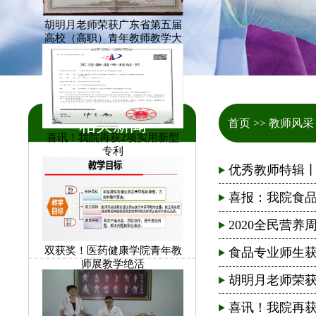
胡明月老师荣获广东省第五届
高校（高职）青年教师教学大
赛（医药卫生）小组一等奖
相关新闻
首页
>>
教师风采
喜讯！我院再获2项实用新型
专利
优秀教师特辑丨药学
喜报：我院食品教
2020全民营养周营
双获奖！医药健康学院青年教
食品专业师生获奖通
师展教学绝活
胡明月老师荣获广
喜讯！我院再获2项