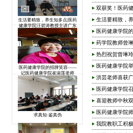
双获奖！医药健康学
生活要精致，养生
生活要精致，养生知多点|医药
健康学院汪碧涛教授主讲广东
医药健康学院的招
电视台“百依百顺”系列养生节
目
药学院教师曾琳玲
热烈祝贺曾琳玲老
医药健康学院举行第
医药健康学院的招牌笑容——
记医药健康学院崔淑莲老师
洪芸老师喜获广州市
医药健康学院召开赴
喜迎教师中秋双节
医药健康学院师资力
求真知·鉴真伪
我院教职工积极参加